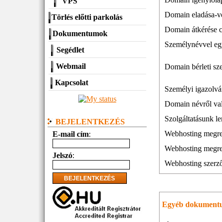
VPS
Domain eladása-v
Törlés előtti parkolás
Domain átkérése 
Dokumentumok
Személynévvel eg
Segédlet
Webmail
Domain bérleti sz
Kapcsolat
Személyi igazolvá
Domain névről val
Szolgáltatásunk l
BEJELENTKEZÉS
Webhosting megren
E-mail cím
:
Webhosting megre
Jelszó
:
Webhosting szerz
Egyéb dokumen