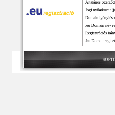
Általános Szerződé
Jogi nyilatkozat (
Domain igényléssel
.eu Domain név reg
Regisztrációs irá
.hu Domainregiszt
SOFTLO