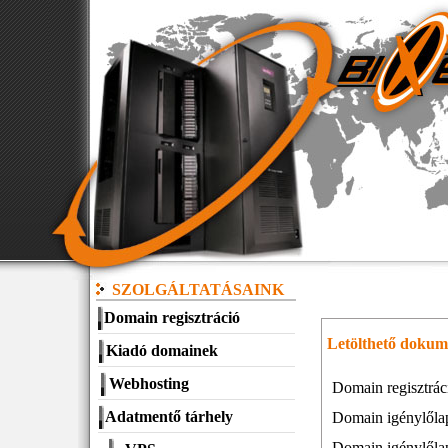
SZOLGÁLTATÁSAINK
Domain regisztráció
Letölthető doku
Kiadó domainek
Webhosting
Domain regisztráci
Adatmentő tárhely
Domain igénylőlap
Domain igénylőla