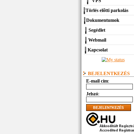
VPS
Törlés előtti parkolás
Dokumentumok
Segédlet
Webmail
Kapcsolat
BEJELENTKEZÉS
E-mail cím
:
Jelszó
: