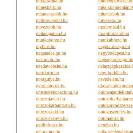
mikigrafika.hu
mindenpalyazat.h
minesharp.hu
miss-spinneralapi
mitanacsadok.hu
mitanacsok.hu
mithrascapital.hu
mivezeto.hu
mivezetok.hu
modernizal.hu
molaingatlan.hu
morphoxland.hu
munkaborze.hu
munkabörze.hu
myfans.hu
nagata-design.hu
nagatadesign.hu
nagybudapest.hu
nakamoto.hu
napsugardesign.h
needawebsite.hu
nehezgepkezeloall
nestdorm.hu
new-buddha.hu
noragulya.hu
nsvedelem.hu
nyaritaborok.hu
okosajandekutalv
onismereticoaching.hu
onlineajandekutal
ontozojavito.hu
ontozokarbantarta
ontozokarbantarto.hu
ontozorendszersze
ontozoszaki.hu
ontozoszereles.hu
ontozoszerelo.hu
optimalista.hu
padlotfogsz.hu
penzlap.hu
petrayoga.hu
polgariellenallas