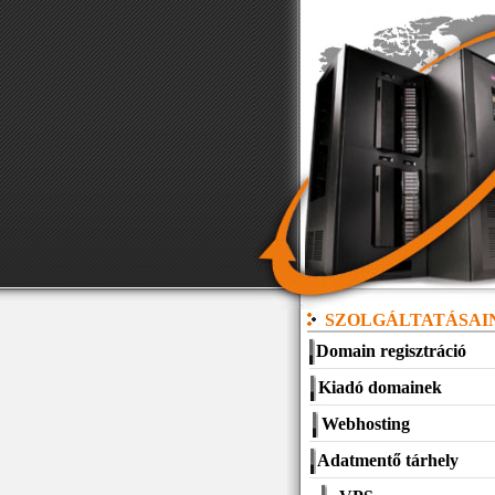
SZOLGÁLTATÁSAI
Domain regisztráció
Kiadó domainek
Webhosting
Adatmentő tárhely