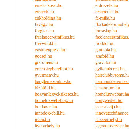
emelo-kosar.hu
erdoszele.hu
erotech.hu
ersterental.hu
eukholding.hu
fa-milia.hu
favágo.hu
florkadekormuhel
forgács.hu
forraslap.hu
freelancer-grafikus.hu
freelancergrafikus
freewind.hu
froddo.hu
gastroexpress.hu
glutopia.hu
gocsej.hu
grafoid.hu
grafoman.hu
gravirka.hu
greenstepbarefoot.hu
gyikemberek.hu
gyurmany.hu
hairclubbysoma.h
hanglemezonline.hu
harmoniateremtes
hízóföld.hu
hisztorium.hu
hogyanlegyeksikeres.hu
homeluxwebaruha
homeluxwebshop.hu
hongweiled.hu
hunlance.hu
icacsaladja.hu
innodox-ebill.hu
innovatechfinance
ircon.hu
it-vasarhely.hu
itvasarhely.hu
jagoautoservice.h