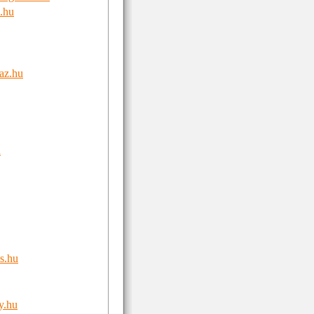
.hu
az.hu
u
s.hu
y.hu