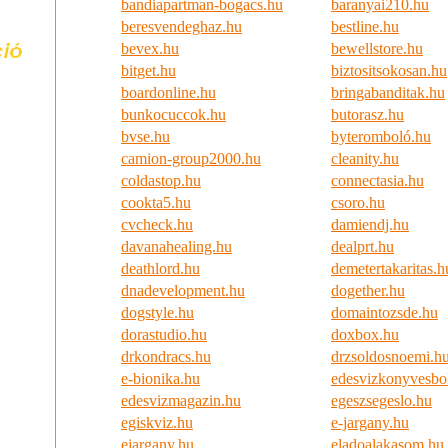
bandiapartman-bogacs.hu
baranyai210.hu
beresvendeghaz.hu
bestline.hu
bevex.hu
bewellstore.hu
bitget.hu
biztositsokosan.hu
boardonline.hu
bringabanditak.hu
bunkocuccok.hu
butorasz.hu
bvse.hu
byteromboló.hu
camion-group2000.hu
cleanity.hu
coldastop.hu
connectasia.hu
cookta5.hu
csoro.hu
cvcheck.hu
damiendj.hu
davanahealing.hu
dealprt.hu
deathlord.hu
demetertakaritas.h
dnadevelopment.hu
dogether.hu
dogstyle.hu
domaintozsde.hu
dorastudio.hu
doxbox.hu
drkondracs.hu
drzsoldosnoemi.h
e-bionika.hu
edesvizkonyvesbol
edesvizmagazin.hu
egeszsegeslo.hu
egiskviz.hu
e-jargany.hu
ejargany.hu
eladoalakasom.hu