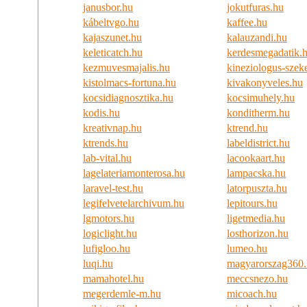
janusbor.hu
jokutfuras.hu
kábeltvgo.hu
kaffee.hu
kajaszunet.hu
kalauzandi.hu
keleticatch.hu
kerdesmegadatik.
kezmuvesmajalis.hu
kineziologus-szek
kistolmacs-fortuna.hu
kivakonyveles.hu
kocsidiagnosztika.hu
kocsimuhely.hu
kodis.hu
konditherm.hu
kreativnap.hu
ktrend.hu
ktrends.hu
labeldistrict.hu
lab-vital.hu
lacookaart.hu
lagelateriamonterosa.hu
lampacska.hu
laravel-test.hu
latorpuszta.hu
legifelvetelarchivum.hu
lepitours.hu
lgmotors.hu
ligetmedia.hu
logiclight.hu
losthorizon.hu
lufigloo.hu
lumeo.hu
luqi.hu
magyarorszag360
mamahotel.hu
meccsnezo.hu
megerdemle-m.hu
micoach.hu