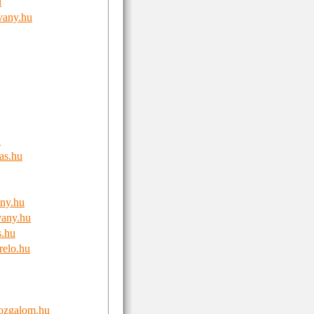
u
tvany.hu
u
as.hu
any.hu
vany.hu
s.hu
relo.hu
mozgalom.hu