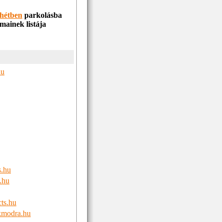
 hétben
parkolásba
mainek listája
hu
s.hu
.hu
ts.hu
ekmodra.hu