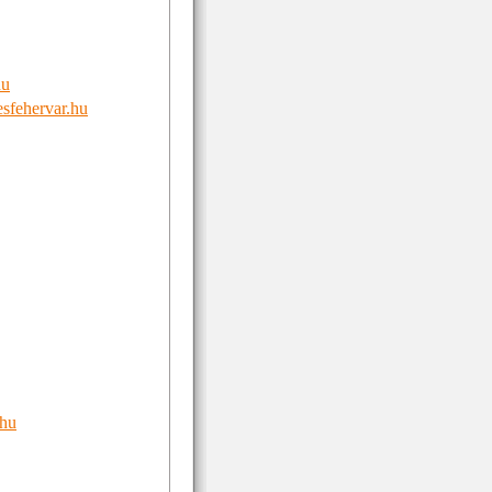
hu
esfehervar.hu
.hu