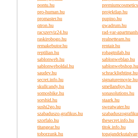
pontu.hu
premiumcosmetics
pro-human.hu
projektlap.hu
promaster.hu
pupino.hu
qtron.hu
qwadrum.hu
racszerviz24.hu
rad-var-apartmanh
raskirobogo.hu
realnetteam.hu
remakebutor.hu
rentair.hu
reptilian.hu
robagtnilab.hu
sablonweb.hu
sablonweblap.hu
sablonweboldal.hu
sablonwebshop.h
saudev.hu
schracklighting.hu
secret.info.hu
signaturemovie.hu
skullcandy.hu
smellandjoy.hu
somosbike.hu
sonasolutions.hu
sorshid.hu
staark.hu
sushi2go.hu
sweatwater.hu
szabaduszo-grafikus.hu
szabaduszografiku
szorfalo.hu
thesecret.info.hu
titangear.hu
titok.info.hu
toborzunk.hu
topajandekutalvan