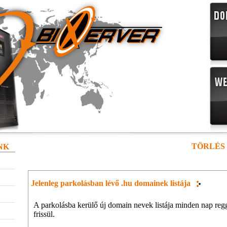
TÖRLÉS 
NK
Jelenleg parkolásban lévő .hu domainek listája
A parkolásba kerülő új domain nevek listája minden nap regg
frissül.