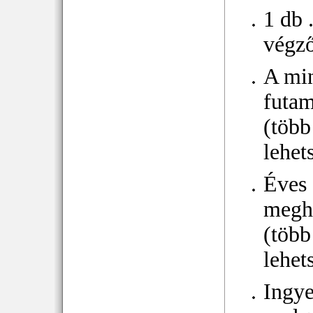
1 db 
végz
A mi
futam
(több
lehet
Éves
megh
(több
lehet
Ingy