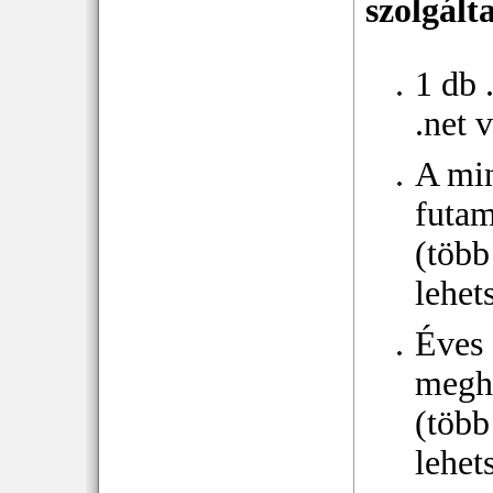
szolgált
1 db 
.net 
A mi
futam
(több
lehet
Éves
megh
(több
lehet