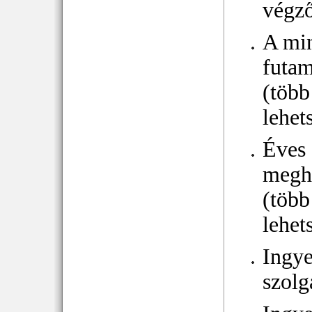
végz
A mi
futam
(több
lehet
Éves
megh
(több
lehet
Ingy
szolg