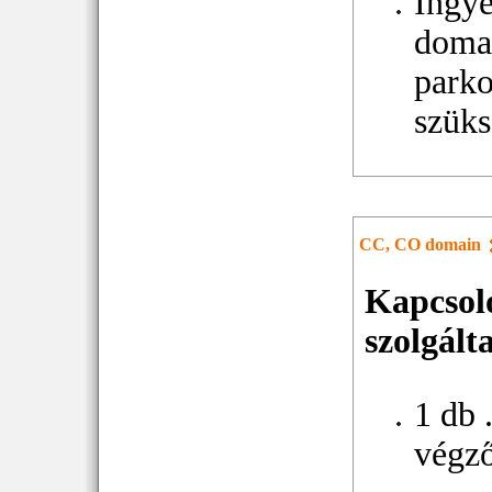
Ingy
doma
parko
szüks
CC, CO domain
Kapcsol
szolgált
1 db 
végz