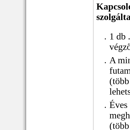
Kapcsol
szolgált
1 db 
végz
A mi
futam
(több
lehet
Éves
megh
(több