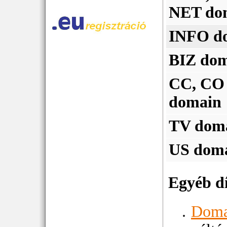
NET do
INFO d
BIZ do
CC, CO
domain
TV dom
US dom
Egyéb d
Domai