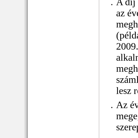
A díj
az év
megho
(péld
2009.
alkal
megho
száml
lesz 
Az év
megeg
szere