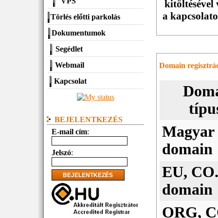
VPS
kitöltésével
a kapcsolato
Törlés előtti parkolás
Dokumentumok
Segédlet
Webmail
Domain regisztrá
Kapcsolat
Dom
típu
BEJELENTKEZÉS
Magyar
E-mail cím
:
domain
Jelszó
:
EU, CO
domain
ORG, 