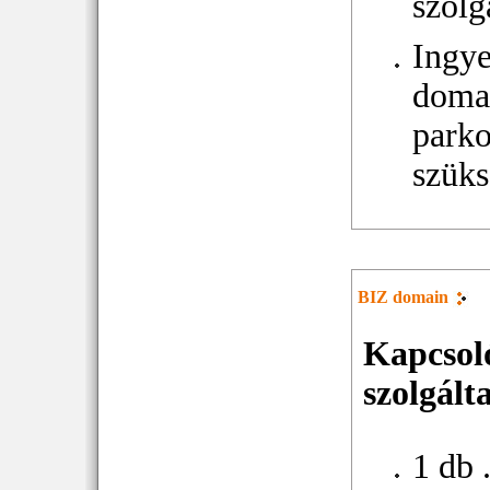
szolg
Ingy
doma
parko
szüks
BIZ domain
Kapcsol
szolgált
1 db 