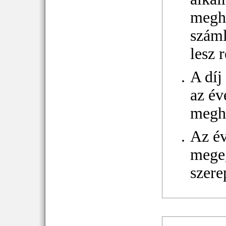
megho
száml
lesz 
A díj
az év
megho
Az év
megeg
szere