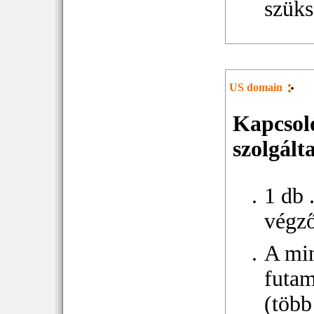
szüks
US domain
Kapcsol
szolgált
1 db 
végz
A mi
futam
(több