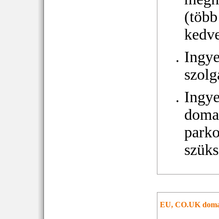
(több
kedv
Ingy
szolg
Ingy
doma
parko
szüks
EU, CO.UK dom