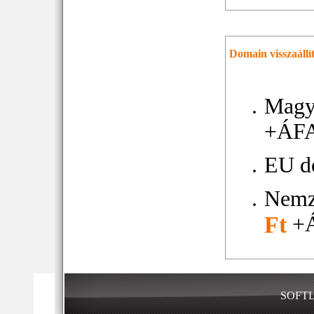
Domain visszaállí
Magy
+ÁF
EU d
Nemz
Ft
+
SOFTLO