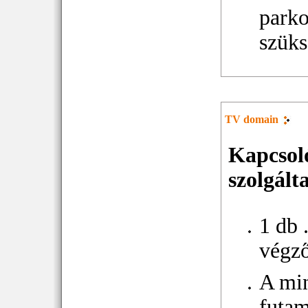
parko
szüks
TV domain
Kapcsol
szolgált
1 db 
végz
A mi
futam