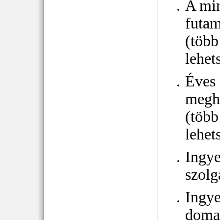
A mi
futam
(több
lehet
Éves
megh
(több
lehet
Ingy
szolg
Ingy
doma