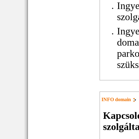
Ingy
szolg
Ingy
doma
parko
szüks
INFO domain
Kapcsol
szolgált