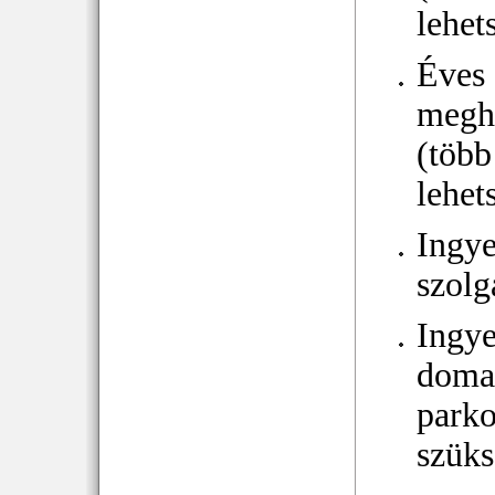
lehet
Éves
megh
(több
lehet
Ingy
szolg
Ingy
doma
parko
szüks