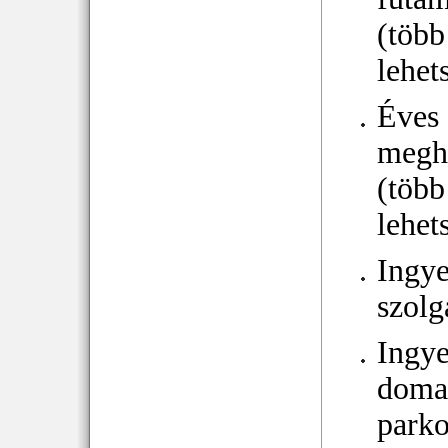
(több
lehet
Éves
megh
(több
lehet
Ingy
szolg
Ingy
doma
parko