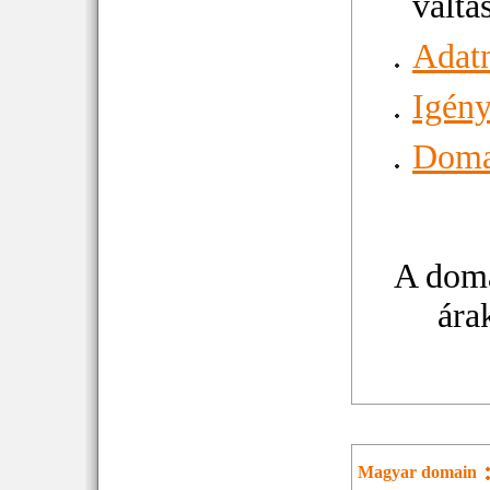
váltá
Adat
Igény
Domai
A doma
ára
Magyar domain