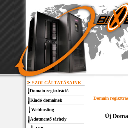
SZOLGÁLTATÁSAINK
Domain regisztráció
Domain regisztr
Kiadó domainek
Webhosting
Új Domai
Adatmentő tárhely