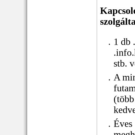
Kapcsol
szolgált
1 db 
.info
stb. 
A mi
futam
(több
kedv
Éves
megh