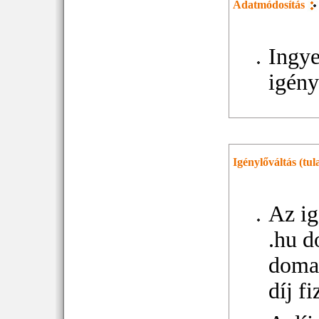
Adatmódosítás
Ingye
igény
Igénylőváltás (tu
Az ig
.hu d
domai
díj f