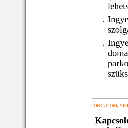
lehet
Ingy
szolg
Ingy
doma
parko
szüks
ORG, COM, NET
Kapcsol